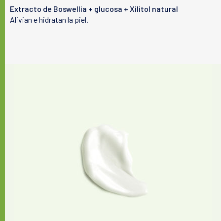
Tu piel
Extracto de Boswellia + glucosa + Xilitol natural
Alivian e hidratan la piel.
Nuestras soluciones
El laboratorio