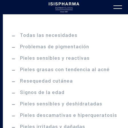
Todas las necesidades
Problemas de pigmentación
Pieles sensibles y reactivas
Pieles grasas con tendencia al acné
Resequedad cutánea
Signos de la edad
Pieles sensibles y deshidratadas
Pieles descamativas e hiperqueratosis
Pieles irritadas y dañadas