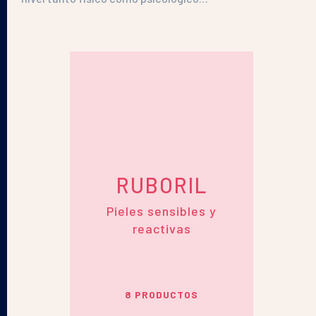
Tu piel
Nuestras soluciones
RUBORIL
Pieles sensibles y
El laboratorio
reactivas
8 PRODUCTOS