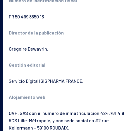
Número de identificación fiscal
FR 50 499 8550 13
Director de la publicación
Grégoire Dewavrin.
Gestión editorial
Servicio Digital
ISISPHARMA FRANCE.
Alojamiento web
Tu piel
OVH, SAS con el número de inmatriculación 424.761.419
RCS Lille-Métropole, y con sede social en #2 rue
Nuestras soluciones
Kellermann – 59100 ROUBAIX.